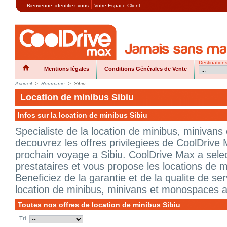
Bienvenue,
identifiez-vous
Votre Espace Client
Destination
Mentions légales
Conditions Générales de Vente
Accueil
>
Roumanie
>
Sibiu
Location de minibus Sibiu
Infos sur la location de minibus Sibiu
Specialiste de la location de minibus, minivan
decouvrez les offres privilegiees de CoolDrive 
prochain voyage a Sibiu. CoolDrive Max a selec
prestataires et vous propose les locations de mi
Beneficiez de la garantie et de la qualite de s
location de minibus, minivans et monospaces a
Toutes nos offres de location de minibus Sibiu
Tri