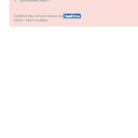
Qui sommes-nous ?
CoolDrive Max est une marque de
©2011 - 2016 CoolDrive