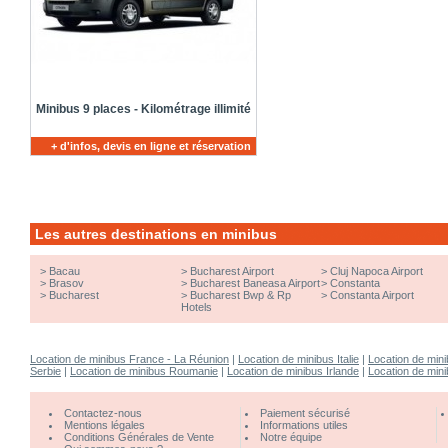
Minibus 9 places - Kilométrage illimité
+ d'infos, devis en ligne et réservation
Les autres destinations en minibus
>
Bacau
>
Bucharest Airport
>
Cluj Napoca Airport
>
Brasov
>
Bucharest Baneasa Airport
>
Constanta
>
Bucharest
>
Bucharest Bwp & Rp
>
Constanta Airport
Hotels
Location de minibus France - La Réunion
|
Location de minibus Italie
|
Location de min
Serbie
|
Location de minibus Roumanie
|
Location de minibus Irlande
|
Location de min
Contactez-nous
Paiement sécurisé
Mentions légales
Informations utiles
Conditions Générales de Vente
Notre équipe