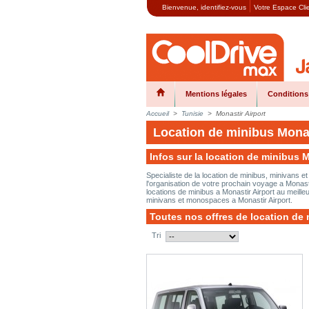
Bienvenue,
identifiez-vous
Votre Espace Cli
Mentions légales
Conditions
Accueil
>
Tunisie
>
Monastir Airport
Location de minibus Monas
Infos sur la location de minibus M
Specialiste de la location de minibus, minivans 
l'organisation de votre prochain voyage a Monast
locations de minibus a Monastir Airport au meilleu
minivans et monospaces a Monastir Airport.
Toutes nos offres de location de 
Tri