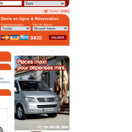
Panier :
(vide)
Devis en ligne & Réservation
Pays/destination
Ville de départ
les
minibus,