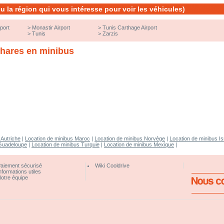
 ou la région qui vous intéresse pour voir les véhicules)
rport
>
Monastir Airport
>
Tunis Carthage Airport
>
Tunis
>
Zarzis
phares en minibus
 Autriche
|
Location de minibus Maroc
|
Location de minibus Norvège
|
Location de minibus Is
 Guadeloupe
|
Location de minibus Turquie
|
Location de minibus Mexique
|
aiement sécurisé
Wiki Cooldrive
nformations utiles
otre équipe