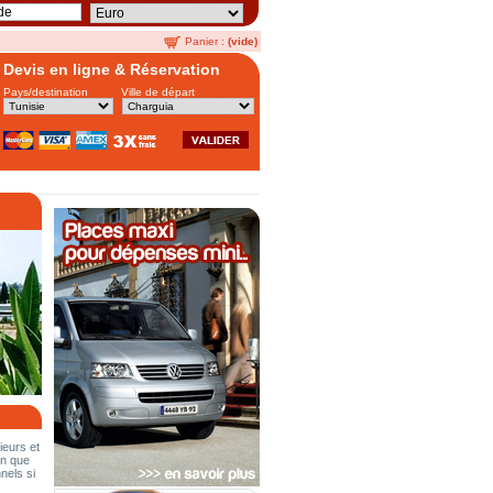
Panier :
(vide)
Devis en ligne & Réservation
Pays/destination
Ville de départ
ieurs et
in que
nels si