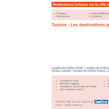
Destinations (cliquez sur la ville
>
Charguia
>
Jerba Mellita Ai
>
Hammamet
>
La Marsa
Tunisie : Les destinations 
Location de minibus Serbie
|
Location de minibus
minibus Canada
|
Location de minibus France -
Contactez-nous
P
Mentions légales
I
Conditions Générales de Vente
N
Qui sommes-nous ?
CoolDrive Max est une marque de
©2011 - 2016 CoolDrive