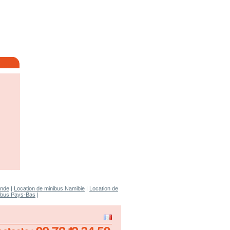
ande
|
Location de minibus Namibie
|
Location de
nibus Pays-Bas
|