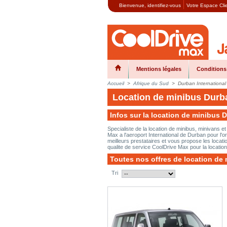
Bienvenue,
identifiez-vous
Votre Espace Cli
Mentions légales
Conditions
Accueil
>
Afrique du Sud
>
Durban International 
Location de minibus Durba
Infos sur la location de minibus D
Specialiste de la location de minibus, minivans e
Max a l'aeroport International de Durban pour l'
meilleurs prestataires et vous propose les locatio
qualite de service CoolDrive Max pour la locatio
Toutes nos offres de location de 
Tri