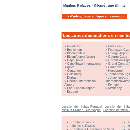
Minibus 9 places - Kilométrage illimité
+ d'infos, devis en ligne et réservation
Les autres destinations en minib
>
Aliwal North
>
Fish Hoek
>
Bethlehem
>
Fourways-Gau
>
Bloemfontein
>
George Airport
>
Bloemfontein Airport
>
George Cape
>
Cape Town
>
Germiston Airpo
>
Cape Town International
>
Grand Central A
Airport
>
Harrismith
>
Centurion
>
Hoedspruit
>
Colesburg
>
Johannesburg 
>
Durban
>
Johannesburg
>
Durban International
International Airpo
Airport
>
Kempton
>
East London Airport
>
Kimberley
>
Escourt
Location de minibus Portugal
|
Location de mini
minibus France - Martinique
|
Location de minib
Contactez-nous
P
Mentions légales
I
Conditions Générales de Vente
N