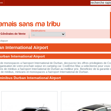
ent
Destinations
 Générales de Vente
Airport
n International Airport
urban International Airport
t de monospaces a l'aeroport International de Durban, decouvrez les offres privilegiees de Co
organisation de votre prochain sejour en camping car. CoolDrive Max a selectionne pour vous 
ns de minibus a l'aeroport International de Durban au meilleur prix. Beneficiez de la garantie e
n de minibus, minivans et monospaces a l'aeroport International de Durban.
minibus Durban International Airport