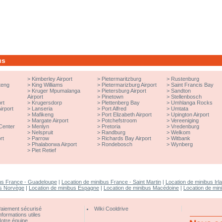
us
>
Kimberley Airport
>
Pietermaritzburg
>
Rustenburg
teng
>
King Williams
>
Pietermarizburg Airport
>
Saint Francis Bay
>
Kruger Mpumalanga
>
Pietersburg Airport
>
Sandton
Airport
>
Pinetown
>
Stellenbosch
rt
>
Krugersdorp
>
Plettenberg Bay
>
Umhlanga Rocks
irport
>
Lanseria
>
Port Alfred
>
Umtata
>
Mafikeng
>
Port Elizabeth Airport
>
Upington Airport
>
Margate Airport
>
Potchefstroom
>
Vereeniging
Center
>
Menlyn
>
Pretoria
>
Vredenburg
>
Nelspruit
>
Randburg
>
Welkom
rt
>
Parrow
>
Richards Bay Airport
>
Witbank
>
Phalaborwa Airport
>
Rondebosch
>
Wynberg
>
Piet Retief
bus France - Guadeloupe
|
Location de minibus France - Saint Martin
|
Location de minibus Irl
us Norvège
|
Location de minibus Espagne
|
Location de minibus Macédoine
|
Location de mi
aiement sécurisé
Wiki Cooldrive
nformations utiles
otre équipe