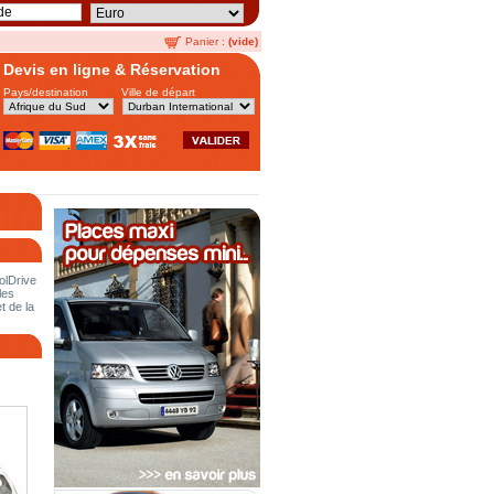
Panier :
(vide)
Devis en ligne & Réservation
Pays/destination
Ville de départ
olDrive
les
t de la