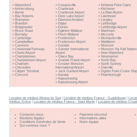
>
Abbotsford
>
Cowansville
>
Kirkland-Point Claire
>
Amherstburg
>
Cranbrook
>
Kitchener
>
Barrie
>
Cranbrook Airport
>
La Baie Airport
>
Bay Roberts
>
Deer Lake Airport
>
Lakehead
>
Brampton
>
Diamond Aviation
>
Langley
>
Brandon
>
Digby
>
Lethbridge
>
Bridgewater
>
Dorion
>
Lethbridge Airport
>
Brock Road
>
Eglinton Midland
>
Markham
>
Burnaby
>
Finch Midland
>
Mccurdy
>
Cambridge
>
Fredericton
>
Mcmasterville
>
Campbellton
>
Fredericton Airport
>
Middleton
>
Canmore
>
Gander
>
Moncton
>
Centennial Parkway
>
Gander International
>
Moncton Via Rail Station
>
Charlo Airport
Airport
>
New Waterford
>
Charlottetown
>
Glace Bay
>
Newmarket
>
Charlottetown Airport
>
Grande Prairie Airport
>
North Bay
>
Chatham
>
Greater Moncton
>
North Sydney
>
Chicoutimi
International Airport
>
Oakville
>
Clipper Terminal
>
Jack Garland Airport
>
Ogden Point Cruise Shi
>
Concord
>
Kanata
>
Peterborough
>
Kapuskasing
>
Kapuskasing Airport
Location de minibus Afrique du Sud
|
Location de minibus France - Guadeloupe
|
Locat
minibus Grèce
|
Location de minibus France - Saint Martin
|
Location de minibus Croat
Contactez-nous
Paiement sécurisé
Mentions légales
Informations utiles
Conditions Générales de Vente
Notre équipe
Qui sommes-nous ?