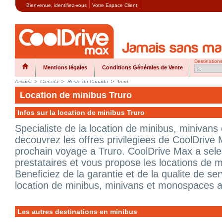
Bienvenue,
identifiez-vous
Votre Espace Client
Destination
Mentions légales
Conditions Générales de Vente
Accueil
>
Canada
>
Reste du Canada
>
Truro
Location de minibus Truro
Infos sur la location de minibus Truro
Specialiste de la location de minibus, minivan
decouvrez les offres privilegiees de CoolDrive 
prochain voyage a Truro. CoolDrive Max a sele
prestataires et vous propose les locations de m
Beneficiez de la garantie et de la qualite de s
location de minibus, minivans et monospaces a
Les autres destinations en minibus