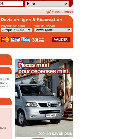
Panier :
(vide)
Devis en ligne & Réservation
Pays/destination
Ville de départ
sation
bus a
aces a
port