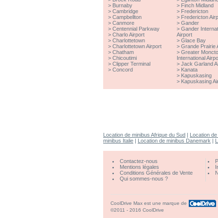
>
Burnaby
>
Finch Midland
>
Cambridge
>
Fredericton
>
Campbellton
>
Fredericton Airp
>
Canmore
>
Gander
>
Centennial Parkway
>
Gander Internat
>
Charlo Airport
Airport
>
Charlottetown
>
Glace Bay
>
Charlottetown Airport
>
Grande Prairie A
>
Chatham
>
Greater Monct
>
Chicoutimi
International Airpo
>
Clipper Terminal
>
Jack Garland Ai
>
Concord
>
Kanata
>
Kapuskasing
>
Kapuskasing Ai
Location de minibus Afrique du Sud
|
Location de
minibus Italie
|
Location de minibus Danemark
|
L
Contactez-nous
P
Mentions légales
I
Conditions Générales de Vente
N
Qui sommes-nous ?
CoolDrive Max est une marque de
©2011 - 2016 CoolDrive