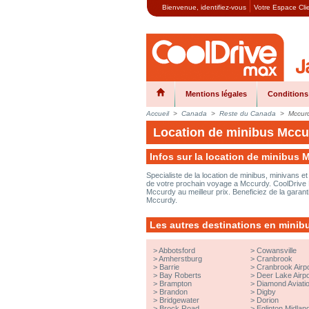
Bienvenue,
identifiez-vous
Votre Espace Cli
Mentions légales
Conditions
Accueil
>
Canada
>
Reste du Canada
>
Mccur
Location de minibus Mccu
Infos sur la location de minibus 
Specialiste de la location de minibus, minivans 
de votre prochain voyage a Mccurdy. CoolDrive M
Mccurdy au meilleur prix. Beneficiez de la garan
Mccurdy.
Les autres destinations en minib
>
Abbotsford
>
Cowansville
>
Amherstburg
>
Cranbrook
>
Barrie
>
Cranbrook Airpo
>
Bay Roberts
>
Deer Lake Airpo
>
Brampton
>
Diamond Aviati
>
Brandon
>
Digby
>
Bridgewater
>
Dorion
>
Brock Road
>
Eglinton Midlan