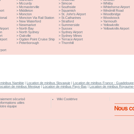
>
Mccurdy
>
Simcoe
>
Whitby
>
Mcmasterville
>
Southside
>
Whitehorse Airport
ort
>
Middleton
>
Squamish
>
Windmill Road
>
Moncton
>
St. John's Airport
>
Woodbridge
ional
>
Moncton Via Rail Station
>
St.Catharines
>
Woodstock
>
New Waterford
>
Stratford
>
Yarmouth
>
Newmarket
>
Summerside
>
Yellowknife
irport
>
North Bay
>
Sussex
>
Yellowknife Airport
on
>
North Sydney
>
Sydney Airport
rt
>
Oakville
>
Sydney Mines
rport
>
Ogden Point Cruise Ship
>
Terrace Airport
>
Peterborough
>
Thornhill
rport
 minibus Namibie
|
Location de minibus Slovaquie
|
Location de minibus France - Guadeloupe
ocation de minibus Mexique
|
Location de minibus Pays-Bas
|
Location de minibus Royaume
aiement sécurisé
Wiki Cooldrive
nformations utiles
otre équipe