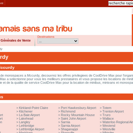
ent
Destinations
 Générales de Vente
dy
rdy
Mccurdy
et de monospaces a Mccurdy, decouvrez les offres privilegiees de CoolDrive Max pour l'organi
ax a selectionne pour vous les meilleurs prestataires et vous propose les locations de mini
tie et de la qualite de service CoolDrive Max pour la location de minibus, minivans et monosp
us
>
Kirkland-Point Claire
>
Port Hawkesbury Airport
>
Totem
>
Kitchener
>
Richmond
>
Trenton Airport
rt
>
La Baie Airport
>
Rocky Mountain House
>
Truro
rt
>
Lakehead
>
Saint John Airport
>
Wallace
on
>
Langley
>
Sarnia
>
Waterloo Regional Air
>
Lethbridge
>
Sarnia Airport
>
Westend
>
Lethbridge Airport
>
Shaganappi
>
Westville
d
>
Markham
>
Shawville
>
Whistler