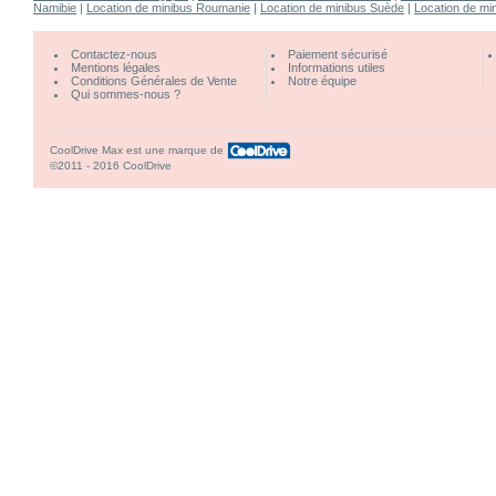
Namibie
|
Location de minibus Roumanie
|
Location de minibus Suède
|
Location de min
Contactez-nous
Paiement sécurisé
Mentions légales
Informations utiles
Conditions Générales de Vente
Notre équipe
Qui sommes-nous ?
CoolDrive Max est une marque de
©2011 - 2016 CoolDrive