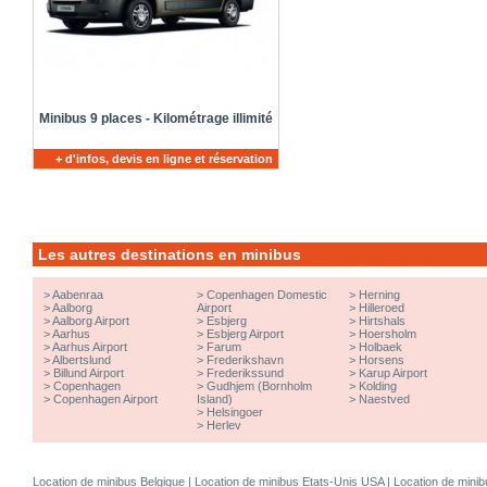
Minibus 9 places - Kilométrage illimité
+ d'infos, devis en ligne et réservation
Les autres destinations en minibus
>
Aabenraa
>
Copenhagen Domestic
>
Herning
>
Aalborg
Airport
>
Hilleroed
>
Aalborg Airport
>
Esbjerg
>
Hirtshals
>
Aarhus
>
Esbjerg Airport
>
Hoersholm
>
Aarhus Airport
>
Farum
>
Holbaek
>
Albertslund
>
Frederikshavn
>
Horsens
>
Billund Airport
>
Frederikssund
>
Karup Airport
>
Copenhagen
>
Gudhjem (Bornholm
>
Kolding
>
Copenhagen Airport
Island)
>
Naestved
>
Helsingoer
>
Herlev
Location de minibus Belgique
|
Location de minibus Etats-Unis USA
|
Location de minib