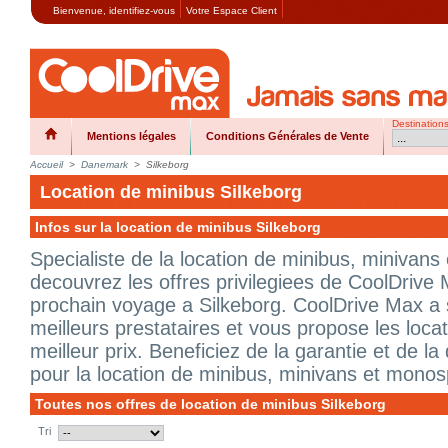
Bienvenue,
identifiez-vous
Votre Espace Client
Destination
Mentions légales
Conditions Générales de Vente
Accueil
>
Danemark
>
Silkeborg
Location de minibus Silkeborg
Infos sur la location de minibus Silkeborg
Specialiste de la location de minibus, minivan
decouvrez les offres privilegiees de CoolDrive 
prochain voyage a Silkeborg. CoolDrive Max a 
meilleurs prestataires et vous propose les loca
meilleur prix. Beneficiez de la garantie et de l
pour la location de minibus, minivans et monos
Toutes nos offres de location de minibus Silkeborg
Tri