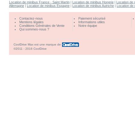
Location de minibus France - Saint Martin
|
Location de minibus Hongrie
|
Location de m
Allemagne
|
Location de minibus Espagne
|
Location de minibus Autriche
|
Location de
Contactez-nous
Paiement sécurisé
Mentions légales
Informations utiles
Conditions Générales de Vente
Notre équipe
Qui sommes-nous ?
CoolDrive Max est une marque de
©2011 - 2016 CoolDrive