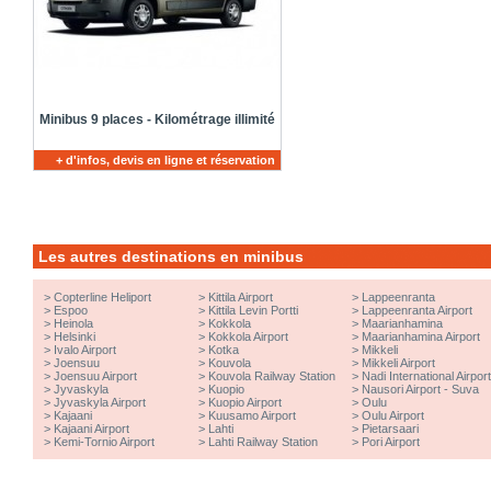
Minibus 9 places - Kilométrage illimité
+ d'infos, devis en ligne et réservation
Les autres destinations en minibus
>
Copterline Heliport
>
Kittila Airport
>
Lappeenranta
>
Espoo
>
Kittila Levin Portti
>
Lappeenranta Airport
>
Heinola
>
Kokkola
>
Maarianhamina
>
Helsinki
>
Kokkola Airport
>
Maarianhamina Airport
>
Ivalo Airport
>
Kotka
>
Mikkeli
>
Joensuu
>
Kouvola
>
Mikkeli Airport
>
Joensuu Airport
>
Kouvola Railway Station
>
Nadi International Airpor
>
Jyvaskyla
>
Kuopio
>
Nausori Airport - Suva
>
Jyvaskyla Airport
>
Kuopio Airport
>
Oulu
>
Kajaani
>
Kuusamo Airport
>
Oulu Airport
>
Kajaani Airport
>
Lahti
>
Pietarsaari
>
Kemi-Tornio Airport
>
Lahti Railway Station
>
Pori Airport