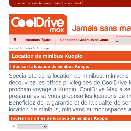
Bienvenue,
identifiez-vous
Votre Espace Client
Destination
Mentions légales
Conditions Générales de Vente
Accueil
>
Finlande
>
Kuopio
Location de minibus Kuopio
Infos sur la location de minibus Kuopio
Specialiste de la location de minibus, minivan
decouvrez les offres privilegiees de CoolDrive 
prochain voyage a Kuopio. CoolDrive Max a sel
prestataires et vous propose les locations de m
Beneficiez de la garantie et de la qualite de s
location de minibus, minivans et monospaces a
Toutes nos offres de location de minibus Kuopio
Tri