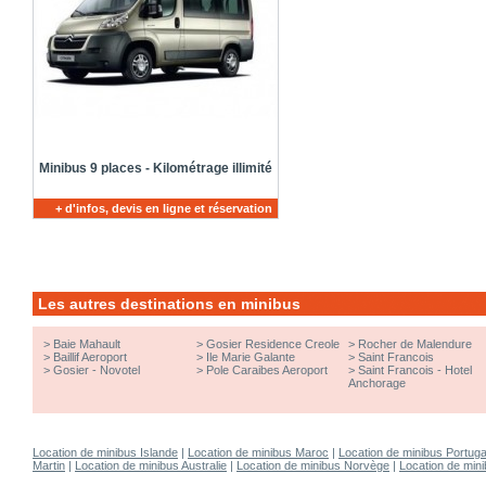
Minibus 9 places - Kilométrage illimité
+ d'infos, devis en ligne et réservation
Les autres destinations en minibus
>
Baie Mahault
>
Gosier Residence Creole
>
Rocher de Malendure
>
Baillif Aeroport
>
Ile Marie Galante
>
Saint Francois
>
Gosier - Novotel
>
Pole Caraibes Aeroport
>
Saint Francois - Hotel
Anchorage
Location de minibus Islande
|
Location de minibus Maroc
|
Location de minibus Portuga
Martin
|
Location de minibus Australie
|
Location de minibus Norvège
|
Location de min