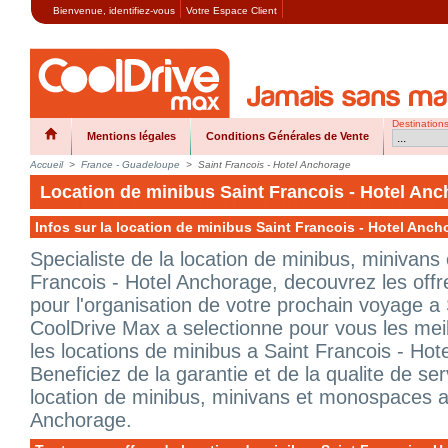
Bienvenue,
identifiez-vous
Votre Espace Client
Destination
Mentions légales
Conditions Générales de Vente
Accueil
>
France - Guadeloupe
>
Saint Francois - Hotel Anchorage
Location de minibus Saint Francois - Hotel An
Infos sur la location de minibus Saint Francois - Hotel Anch
Specialiste de la location de minibus, minivan
Francois - Hotel Anchorage, decouvrez les offr
pour l'organisation de votre prochain voyage a
CoolDrive Max a selectionne pour vous les meil
les locations de minibus a Saint Francois - Hot
Beneficiez de la garantie et de la qualite de s
location de minibus, minivans et monospaces a 
Anchorage.