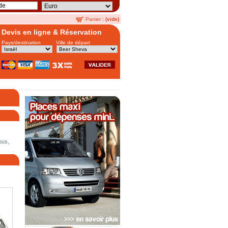
Panier :
(vide)
Devis en ligne & Réservation
Pays/destination
Ville de départ
bus,