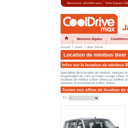
Bienvenue,
identifiez-vous
Votre Espace Cli
Mentions légales
Conditions
Accueil
>
Israël
>
Beer Sheva
Location de minibus Beer
Infos sur la location de minibus 
Specialiste de la location de minibus, minivans
l'organisation de votre prochain voyage a Beer 
locations de minibus a Beer Sheva au meilleur pri
minivans et monospaces a Beer Sheva.
Toutes nos offres de location de
Tri