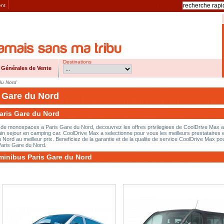
ent
Destinations
 Générales de Vente
du Nord
s Gare du Nord
Paris Gare du Nord
et de monospaces a Paris Gare du Nord, decouvrez les offres privilegiees de CoolDrive Max a
in sejour en camping car. CoolDrive Max a selectionne pour vous les meilleurs prestataires 
Nord au meilleur prix. Beneficiez de la garantie et de la qualite de service CoolDrive Max pou
Paris Gare du Nord.
 minibus Paris Gare du Nord