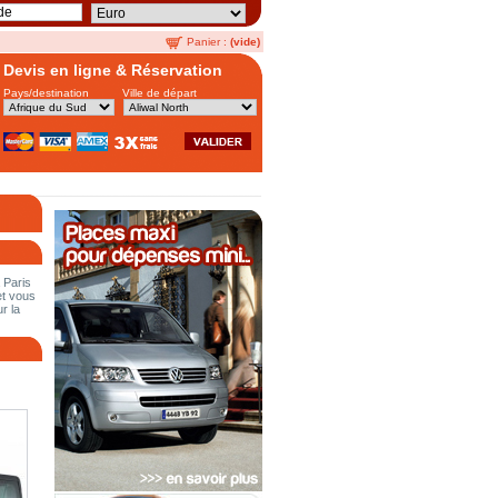
Panier :
(vide)
Devis en ligne & Réservation
Pays/destination
Ville de départ
 Paris
et vous
r la