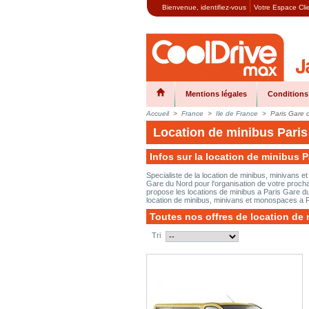
Bienvenue,
identifiez-vous
Votre Espace Cli
Mentions légales
Conditions
Accueil
>
France
>
Ile de France
>
Paris Gare 
Location de minibus Pari
Infos sur la location de minibus 
Specialiste de la location de minibus, minivans 
Gare du Nord pour l'organisation de votre procha
propose les locations de minibus a Paris Gare du 
location de minibus, minivans et monospaces a 
Toutes nos offres de location de
Tri