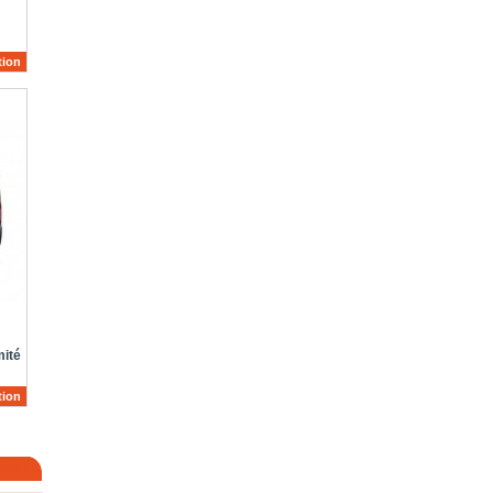
tion
mité
tion