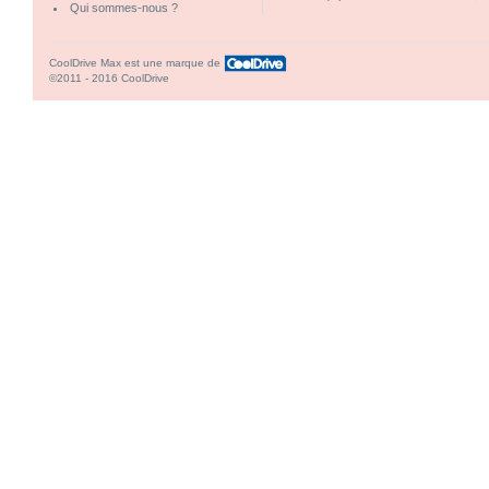
Qui sommes-nous ?
CoolDrive Max est une marque de
©2011 - 2016 CoolDrive